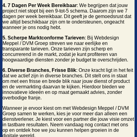
4. 7 Dagen Per Week Bereikbaar
: We begrijpen dat jouw
project niet stopt bij een 9-tot-5 schema. Daarom zijn we 7
dagen per week bereikbaar. Dit geeft je de gemoedsrust dat
we altijd beschikbaar zijn om te ondersteunen, ongeacht
wanneer je ons nodig hebt.
5. Scherpe Marktconforme Tarieven
: Bij Webdesign
Meppel / DVM Groep streven we naar eerlijke en
transparante tarieven. Onze tarieven zijn scherp en
concurrerend in de markt, zodat je kunt profiteren van
hoogwaardige diensten zonder je budget te overschrijden.
6. Diverse Branches, Frisse Blik
: Onze kracht ligt in het feit
dat we actief zijn in diverse branches. Dit stelt ons in staat
om met een frisse en brede blik naar jouw dienst of product
en de vermarkting daarvan te kijken. Hierdoor bieden we
innovatieve ideeën en op maat gemaakt advies, zonder
overbodige franje.
Wanneer je ervoor kiest om met Webdesign Meppel / DVM
Groep samen te werken, kies je voor meer dan alleen een
dienstverlener. Je kiest voor een partner die jouw visie omzet
in tastbare resultaten. Neem vandaag nog contact met ons
op en ontdek hoe we jou kunnen helpen groeien in de
digitale wereld.