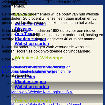
vrijdag uit onderzoek van DTG onder ruim 1000
Diensten
ondernemers.
Diensten
De helft van de ondernemers wil de bouw van hun website
uitbesteden. 20 procent wil er zelf een gaan maken en 30
procent zet familie, vrienden of kennissen aan het werk.
Advies op maat
Diensten
Gemiddeld betalen bedrijven 1982 euro voor een nieuwe
Ons Team
website. De maandelijkse kosten voor onderhoud, hosting en
Klanten zeggen
overige diensten bedragen ongeveer 40 euro per maand.
Webshop starten
Naast dat ondernemingen vaak verouderde websites
hebben, scoren ze ook onvoldoende op vindbaarheid.
Websites & Webshops
Door: NU.nl
Woocommerce Webshop
De toekomst van Responsive Webdesign
Dick Boer: Deel assortiment alleen online
Maatwerk Webshop
Recente berichten
Ons Team
Klanten zeggen
28
Webshop starten
nov
Maatwerk Website Kort Logistics B.V.
27
nov
Online Marketing
Maatwerk Website Spoed Theorie Meppel