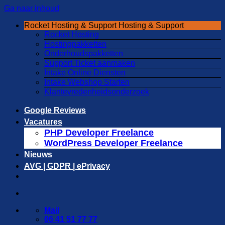
Ga naar inhoud
Rocket Hosting & Support
Hosting & Support
Rocket Hosting
Hostingpakketten
Onderhoudspakketten
Support Ticket aanmaken
Intake Online Diensten
Intake Webshop Starten
Klantevredenheidsonderzoek
Google Reviews
Vacatures
PHP Developer Freelance
WordPress Developer Freelance
Nieuws
AVG | GDPR | ePrivacy
Mail
06 41 51 77 77