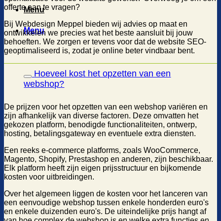
offerte aan te vragen?
Menu
Bij Webdesign Meppel bieden wij advies op maat en
Menu
ontwikkelen we precies wat het beste aansluit bij jouw
behoeften. We zorgen er tevens voor dat de website SEO-
geoptimaliseerd is, zodat je online beter vindbaar bent.
Hoeveel kost het opzetten van een
webshop?
De prijzen voor het opzetten van een webshop variëren en
zijn afhankelijk van diverse factoren. Deze omvatten het
gekozen platform, benodigde functionaliteiten, ontwerp,
hosting, betalingsgateway en eventuele extra diensten.
Een reeks e-commerce platforms, zoals WooCommerce,
Magento, Shopify, Prestashop en anderen, zijn beschikbaar.
Elk platform heeft zijn eigen prijsstructuur en bijkomende
kosten voor uitbreidingen.
Over het algemeen liggen de kosten voor het lanceren van
een eenvoudige webshop tussen enkele honderden euro's
en enkele duizenden euro's. De uiteindelijke prijs hangt af
van hoe complex de webshop is en welke extra functies en