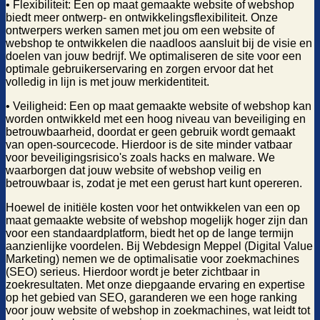
• Flexibiliteit: Een op maat gemaakte website of webshop
biedt meer ontwerp- en ontwikkelingsflexibiliteit. Onze
ontwerpers werken samen met jou om een website of
webshop te ontwikkelen die naadloos aansluit bij de visie en
doelen van jouw bedrijf. We optimaliseren de site voor een
optimale gebruikerservaring en zorgen ervoor dat het
volledig in lijn is met jouw merkidentiteit.
• Veiligheid: Een op maat gemaakte website of webshop kan
worden ontwikkeld met een hoog niveau van beveiliging en
betrouwbaarheid, doordat er geen gebruik wordt gemaakt
van open-sourcecode. Hierdoor is de site minder vatbaar
voor beveiligingsrisico's zoals hacks en malware. We
waarborgen dat jouw website of webshop veilig en
betrouwbaar is, zodat je met een gerust hart kunt opereren.
Hoewel de initiële kosten voor het ontwikkelen van een op
maat gemaakte website of webshop mogelijk hoger zijn dan
voor een standaardplatform, biedt het op de lange termijn
aanzienlijke voordelen. Bij Webdesign Meppel (Digital Value
Marketing) nemen we de optimalisatie voor zoekmachines
(SEO) serieus. Hierdoor wordt je beter zichtbaar in
zoekresultaten. Met onze diepgaande ervaring en expertise
op het gebied van SEO, garanderen we een hoge ranking
voor jouw website of webshop in zoekmachines, wat leidt tot