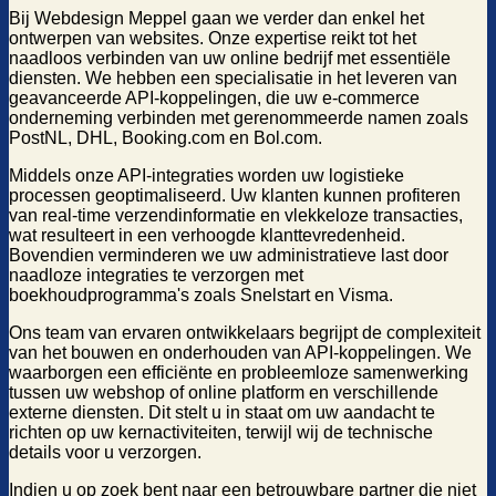
Bij Webdesign Meppel gaan we verder dan enkel het
ontwerpen van websites. Onze expertise reikt tot het
naadloos verbinden van uw online bedrijf met essentiële
diensten. We hebben een specialisatie in het leveren van
geavanceerde API-koppelingen, die uw e-commerce
onderneming verbinden met gerenommeerde namen zoals
PostNL, DHL, Booking.com en Bol.com.
Middels onze API-integraties worden uw logistieke
processen geoptimaliseerd. Uw klanten kunnen profiteren
van real-time verzendinformatie en vlekkeloze transacties,
wat resulteert in een verhoogde klanttevredenheid.
Bovendien verminderen we uw administratieve last door
naadloze integraties te verzorgen met
boekhoudprogramma's zoals Snelstart en Visma.
Ons team van ervaren ontwikkelaars begrijpt de complexiteit
van het bouwen en onderhouden van API-koppelingen. We
waarborgen een efficiënte en probleemloze samenwerking
tussen uw webshop of online platform en verschillende
externe diensten. Dit stelt u in staat om uw aandacht te
richten op uw kernactiviteiten, terwijl wij de technische
details voor u verzorgen.
Indien u op zoek bent naar een betrouwbare partner die niet