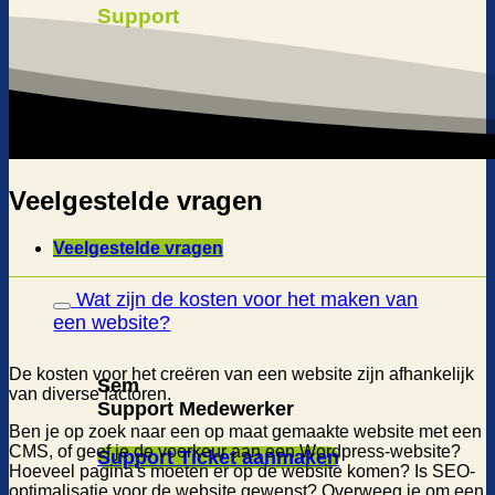
Support
Veelgestelde vragen
Veelgestelde vragen
Wat zijn de kosten voor het maken van
een website?
De kosten voor het creëren van een website zijn afhankelijk
Sem
van diverse factoren.
Support Medewerker
Ben je op zoek naar een op maat gemaakte website met een
CMS, of geef je de voorkeur aan een Wordpress-website?
Support Ticket aanmaken
Hoeveel pagina's moeten er op de website komen? Is SEO-
optimalisatie voor de website gewenst? Overweeg je om een