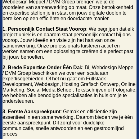
Webdesign Meppel / DVM Groep brengen we je de
voordelen van samenwerking op maat. Onze betrokkenheid
en expertise stellen je in staat om jouw digitale doelen te
bereiken op een efficiënte en doordachte manier.
1. Persoonlijk Contact Staat Voorop
: We begrijpen dat elk
project uniek is en daarom staat persoonlijk contact bij ons
voorop. Jouw ideeën en visie zijn het hart van onze
samenwerking. Onze professionals luisteren actief en
werken samen om een oplossing te creëren die perfect past
bij jouw behoeften.
2. Brede Expertise Onder Één Da
k: Bij Webdesign Meppel
/ DVM Groep beschikken we over een scala aan
expertisegebieden. Of het nu gaat om Fullstack
Development, Webdesign, Hosting Grafisch Ontwerp, Online
Marketing, Social Media Beheer, Tekstschrijven of Fotografie,
we hebben alle benodigde specialisaties in huis om je te
ondersteunen.
3. Eerste Aanspreekpunt
: Gemak en efficiëntie zijn
essentieel in een samenwerking. Daarom bieden we je één
eerste aanspreekpunt. Dit zorgt voor duidelijke
communicatie, snelle antwoorden en een gestroomlijnd
proces.