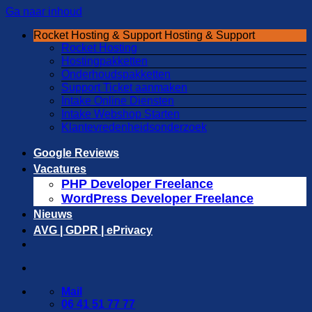
Ga naar inhoud
Rocket Hosting & Support
Hosting & Support
Rocket Hosting
Hostingpakketten
Onderhoudspakketten
Support Ticket aanmaken
Intake Online Diensten
Intake Webshop Starten
Klantevredenheidsonderzoek
Google Reviews
Vacatures
PHP Developer Freelance
WordPress Developer Freelance
Nieuws
AVG | GDPR | ePrivacy
Mail
06 41 51 77 77