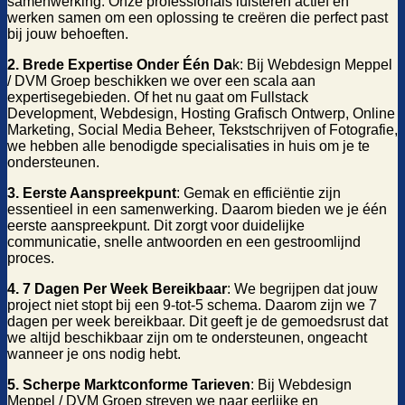
samenwerking. Onze professionals luisteren actief en
werken samen om een oplossing te creëren die perfect past
bij jouw behoeften.
2. Brede Expertise Onder Één Da
k: Bij Webdesign Meppel
/ DVM Groep beschikken we over een scala aan
expertisegebieden. Of het nu gaat om Fullstack
Development, Webdesign, Hosting Grafisch Ontwerp, Online
Marketing, Social Media Beheer, Tekstschrijven of Fotografie,
we hebben alle benodigde specialisaties in huis om je te
ondersteunen.
3. Eerste Aanspreekpunt
: Gemak en efficiëntie zijn
essentieel in een samenwerking. Daarom bieden we je één
eerste aanspreekpunt. Dit zorgt voor duidelijke
communicatie, snelle antwoorden en een gestroomlijnd
proces.
4. 7 Dagen Per Week Bereikbaar
: We begrijpen dat jouw
project niet stopt bij een 9-tot-5 schema. Daarom zijn we 7
dagen per week bereikbaar. Dit geeft je de gemoedsrust dat
we altijd beschikbaar zijn om te ondersteunen, ongeacht
wanneer je ons nodig hebt.
5. Scherpe Marktconforme Tarieven
: Bij Webdesign
Meppel / DVM Groep streven we naar eerlijke en