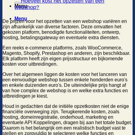
Hoeveel kost het opzetten van een
Menu
webshop?
Menu
De prijzen voor het opzetten van een webshop variëren en
zijn afhankelijk van diverse factoren. Deze omvatten het
gekozen platform, benodigde functionaliteiten, ontwerp,
hosting, betalingsgateway en eventuele extra diensten.
Een reeks e-commerce platforms, zoals WooCommerce,
Magento, Shopify, Prestashop en anderen, zijn beschikbaar.
Elk platform heeft zijn eigen prijsstructuur en bijkomende
kosten voor uitbreidingen.
Over het algemeen liggen de kosten voor het lanceren van
een eenvoudige webshop tussen enkele honderden euro's
en enkele duizenden euro's. De uiteindelijke prijs hangt af
van hoe complex de webshop is en welke extra functies en
uitbreidingen je kiest.
Houd in gedachten dat de initiële opzetkosten niet de enige
financiële overweging zijn. Terugkerende kosten, zoals
hosting, domeinregistratie, onderhoud, marketing en
eventuele API Koppelingen, dragen bij aan het totale budget.
Daarom is het belangrijk om een realistisch budget vast te
stellen en zorgvuldig te selecteren welke functies en