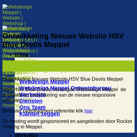
Ontwikkeling Nieuwe Website HSV
Blue Devils Meppel
Home
19
mei
Webdesign Meppel
Ontwikkeling Nieuwe Website HSV Blue Devils Meppel
Webdesign Meppel
Webdesign Meppel Ontwerpbureau
Voor HSV Blue Devils, verzorgde Webdesign Meppel de
Werkwijze
realisatie en ontwikkeling van de nieuwe responsive
website.
Diensten
Ons Team
Beluister radiofragment referentie klik
hier
Klanten zeggen
De hosting wordt gesponsored en aangeboden door Rocket
Hosting in Meppel.
Werkwijze