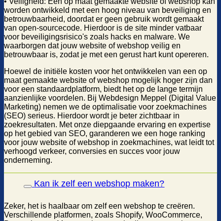
• Veiligheid: Een op maat gemaakte website of webshop kan
worden ontwikkeld met een hoog niveau van beveiliging en
betrouwbaarheid, doordat er geen gebruik wordt gemaakt
van open-sourcecode. Hierdoor is de site minder vatbaar
voor beveiligingsrisico's zoals hacks en malware. We
waarborgen dat jouw website of webshop veilig en
betrouwbaar is, zodat je met een gerust hart kunt opereren.
Hoewel de initiële kosten voor het ontwikkelen van een op
maat gemaakte website of webshop mogelijk hoger zijn dan
voor een standaardplatform, biedt het op de lange termijn
aanzienlijke voordelen. Bij Webdesign Meppel (Digital Value
Marketing) nemen we de optimalisatie voor zoekmachines
(SEO) serieus. Hierdoor wordt je beter zichtbaar in
zoekresultaten. Met onze diepgaande ervaring en expertise
op het gebied van SEO, garanderen we een hoge ranking
voor jouw website of webshop in zoekmachines, wat leidt tot
verhoogd verkeer, conversies en succes voor jouw
onderneming.
Kan ik zelf een webshop maken?
Zeker, het is haalbaar om zelf een webshop te creëren.
Verschillende platformen, zoals Shopify, WooCommerce,