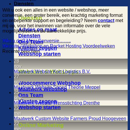
Diensten
Wilt u ook een alles in een website / webshop, meer
conversie, een groter bereik, een krachtig marketing format
Diensten
en onbeperkte support en begeleiding? Neem
contact
met
mij op, voor het inwinnen van informatie over de vele
Advies op maat
mogelijkheden en de aantrekkelijke prijs.
Diensten
Wist u dat? Meer Conversie……..
Ons Team
Website / Webshop en Rocket Hosting Voordeelweken
Klanten zeggen
Recente berichten
Webshop starten
28
nov
Websites & Webshops
Maatwerk Website Kort Logistics B.V.
27
nov
Woocommerce Webshop
Maatwerk Website Spoed Theorie Meppel
Maatwerk Webshop
25
Ons Team
sep
Klanten zeggen
Maatwerk Website Wensstichting Drenthe
Webshop starten
22
mei
Maatwerk Custom Website Farmers Proud Hoogeveen
22
Online Marketing
mei