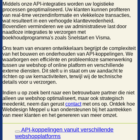
Middels onze API-integraties worden uw logistieke
processen geoptimaliseerd. Uw klanten kunnen profiteren
van real-time verzendinformatie en vlekkeloze transacties,
wat resulteert in een verhoogde klanttevredenheid.
Bovendien verminderen we uw administratieve last door
naadloze integraties te verzorgen met
boekhoudprogramma's zoals Snelstart en Visma.
Ons team van ervaren ontwikkelaars begrijpt de complexiteit
van het bouwen en onderhouden van API-koppelingen. We
waarborgen een efficiënte en probleemloze samenwerking
tussen uw webshop of online platform en verschillende
externe diensten. Dit stelt u in staat om uw aandacht te
richten op uw kernactiviteiten, terwijl wij de technische
details voor u verzorgen.
Indien u op zoek bent naar een betrouwbare partner die niet
alleen uw webshop optimaliseert, maar ook strategisch
meedenkt, neem dan gerust
contact
met ons op. Ontdek hoe
Webdesign Meppel u kan ondersteunen bij het aantrekken
van meer klanten en het genereren van meer omzet.
API-koppelingen vanuit verschillende
webshopplatforms