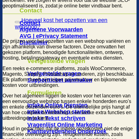
behoeften. We zorgen er tevens voor dat de website SEO-
geoptimaliseerd is, zodat je online beter vindbaar bent.
Contact
Hoeveel kost het opzetten van een
Contact
webshop?
Algemene Voorwaarden
AVG | ePrivacy Statement
De prijzen voor het opzetten van een webshop variëren en
Disclaimer
zijn afhankelijk van diverse factoren. Deze omvatten het
gekozen platform, benodigde functionaliteiten, ontwerp,
hosting, betalingsgateway en eventuele extra diensten.
Veelgestelde vragen
Een reeks e-commerce platforms, zoals WooCommerce,
Veelgestelde vragen
Magento, Shopify, Prestashop en anderen, zijn beschikbaar.
Elk platform heeft zijn eigen prijsstructuur en bijkomende
Supportticket aanmaken
kosten voor uitbreidingen.
Formulieren
Over het algemeen liggen de kosten voor het lanceren van
een eenvoudige webshop tussen enkele honderden euro's
Intake Online Diensten
en enkele duizenden euro's. De uiteindelijke prijs hangt af
Intake Webshop starten
van hoe complex de webshop is en welke extra functies en
Intake Tekst schrijven
uitbreidingen je kiest.
Vragenlijst Online Marketing
Houd in gedachten dat de initiële opzetkosten niet de enige
Klanttevredenheid Onderzoek
financiële overweging zijn. Terugkerende kosten, zoals