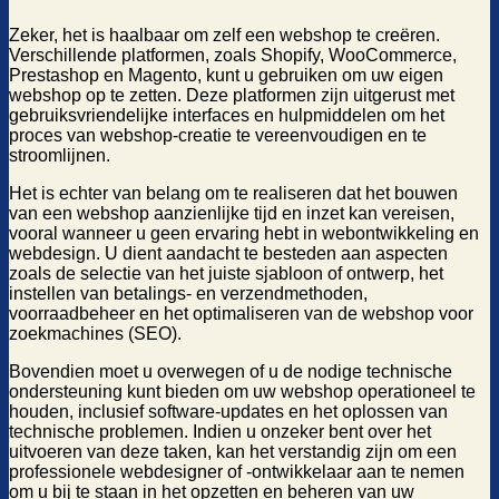
Zeker, het is haalbaar om zelf een webshop te creëren.
Verschillende platformen, zoals Shopify, WooCommerce,
Prestashop en Magento, kunt u gebruiken om uw eigen
webshop op te zetten. Deze platformen zijn uitgerust met
gebruiksvriendelijke interfaces en hulpmiddelen om het
proces van webshop-creatie te vereenvoudigen en te
stroomlijnen.
Het is echter van belang om te realiseren dat het bouwen
van een webshop aanzienlijke tijd en inzet kan vereisen,
vooral wanneer u geen ervaring hebt in webontwikkeling en
webdesign. U dient aandacht te besteden aan aspecten
zoals de selectie van het juiste sjabloon of ontwerp, het
instellen van betalings- en verzendmethoden,
voorraadbeheer en het optimaliseren van de webshop voor
zoekmachines (SEO).
Bovendien moet u overwegen of u de nodige technische
ondersteuning kunt bieden om uw webshop operationeel te
houden, inclusief software-updates en het oplossen van
technische problemen. Indien u onzeker bent over het
uitvoeren van deze taken, kan het verstandig zijn om een
professionele webdesigner of -ontwikkelaar aan te nemen
om u bij te staan in het opzetten en beheren van uw