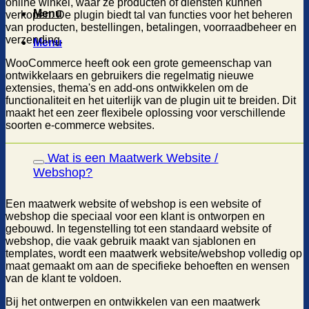
online winkel, waar ze producten of diensten kunnen
Menu
verkopen. De plugin biedt tal van functies voor het beheren
van producten, bestellingen, betalingen, voorraadbeheer en
verzending.
Menu
WooCommerce heeft ook een grote gemeenschap van
ontwikkelaars en gebruikers die regelmatig nieuwe
extensies, thema's en add-ons ontwikkelen om de
functionaliteit en het uiterlijk van de plugin uit te breiden. Dit
maakt het een zeer flexibele oplossing voor verschillende
soorten e-commerce websites.
Wat is een Maatwerk Website /
Webshop?
Een maatwerk website of webshop is een website of
webshop die speciaal voor een klant is ontworpen en
gebouwd. In tegenstelling tot een standaard website of
webshop, die vaak gebruik maakt van sjablonen en
templates, wordt een maatwerk website/webshop volledig op
maat gemaakt om aan de specifieke behoeften en wensen
van de klant te voldoen.
Bij het ontwerpen en ontwikkelen van een maatwerk