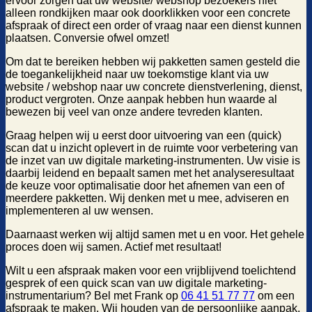
ervoor zorgen dat uw website/ webshop bezoekers niet
alleen rondkijken maar ook doorklikken voor een concrete
afspraak of direct een order of vraag naar een dienst kunnen
plaatsen. Conversie ofwel omzet!
Om dat te bereiken hebben wij pakketten samen gesteld die
de toegankelijkheid naar uw toekomstige klant via uw
website / webshop naar uw concrete dienstverlening, dienst,
product vergroten. Onze aanpak hebben hun waarde al
bewezen bij veel van onze andere tevreden klanten.
Graag helpen wij u eerst door uitvoering van een (quick)
scan dat u inzicht oplevert in de ruimte voor verbetering van
de inzet van uw digitale marketing-instrumenten. Uw visie is
daarbij leidend en bepaalt samen met het analyseresultaat
de keuze voor optimalisatie door het afnemen van een of
meerdere pakketten. Wij denken met u mee, adviseren en
implementeren al uw wensen.
Daarnaast werken wij altijd samen met u en voor. Het gehele
proces doen wij samen. Actief met resultaat!
Wilt u een afspraak maken voor een vrijblijvend toelichtend
gesprek of een quick scan van uw digitale marketing-
instrumentarium? Bel met Frank op
06 41 51 77 77
om een
afspraak te maken. Wij houden van de persoonlijke aanpak.