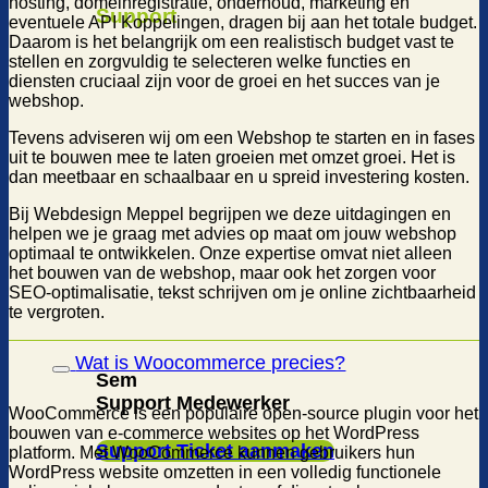
hosting, domeinregistratie, onderhoud, marketing en
Support
eventuele API Koppelingen, dragen bij aan het totale budget.
Daarom is het belangrijk om een realistisch budget vast te
stellen en zorgvuldig te selecteren welke functies en
diensten cruciaal zijn voor de groei en het succes van je
webshop.
Tevens adviseren wij om een Webshop te starten en in fases
uit te bouwen mee te laten groeien met omzet groei. Het is
dan meetbaar en schaalbaar en u spreid investering kosten.
Bij Webdesign Meppel begrijpen we deze uitdagingen en
helpen we je graag met advies op maat om jouw webshop
optimaal te ontwikkelen. Onze expertise omvat niet alleen
het bouwen van de webshop, maar ook het zorgen voor
SEO-optimalisatie, tekst schrijven om je online zichtbaarheid
te vergroten.
Wat is Woocommerce precies?
Sem
Support Medewerker
WooCommerce is een populaire open-source plugin voor het
bouwen van e-commerce websites op het WordPress
Support Ticket aanmaken
platform. Met WooCommerce kunnen gebruikers hun
WordPress website omzetten in een volledig functionele