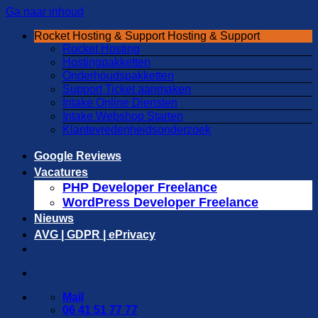
Ga naar inhoud
Rocket Hosting & Support
Hosting & Support
Rocket Hosting
Hostingpakketten
Onderhoudspakketten
Support Ticket aanmaken
Intake Online Diensten
Intake Webshop Starten
Klantevredenheidsonderzoek
Google Reviews
Vacatures
PHP Developer Freelance
WordPress Developer Freelance
Nieuws
AVG | GDPR | ePrivacy
Mail
06 41 51 77 77