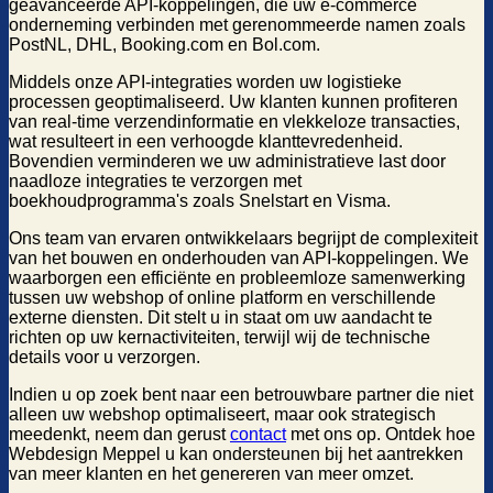
geavanceerde API-koppelingen, die uw e-commerce
onderneming verbinden met gerenommeerde namen zoals
PostNL, DHL, Booking.com en Bol.com.
Middels onze API-integraties worden uw logistieke
processen geoptimaliseerd. Uw klanten kunnen profiteren
van real-time verzendinformatie en vlekkeloze transacties,
wat resulteert in een verhoogde klanttevredenheid.
Bovendien verminderen we uw administratieve last door
naadloze integraties te verzorgen met
boekhoudprogramma's zoals Snelstart en Visma.
Ons team van ervaren ontwikkelaars begrijpt de complexiteit
van het bouwen en onderhouden van API-koppelingen. We
waarborgen een efficiënte en probleemloze samenwerking
tussen uw webshop of online platform en verschillende
externe diensten. Dit stelt u in staat om uw aandacht te
richten op uw kernactiviteiten, terwijl wij de technische
details voor u verzorgen.
Indien u op zoek bent naar een betrouwbare partner die niet
alleen uw webshop optimaliseert, maar ook strategisch
meedenkt, neem dan gerust
contact
met ons op. Ontdek hoe
Webdesign Meppel u kan ondersteunen bij het aantrekken
van meer klanten en het genereren van meer omzet.