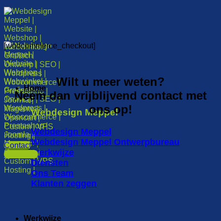
[woocommerce_checkout]
Wilt u meer weten?
Home
Neem dan vrijblijvend contact met
ons op!
Webdesign Meppel
Webdesign Meppel
Webdesign Meppel Ontwerpbureau
Contact
Werkwijze
Bel Frank
Diensten
Ons Team
Klanten zeggen
Werkwijze