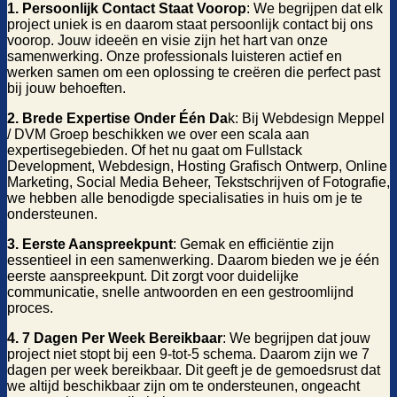
1. Persoonlijk Contact Staat Voorop
: We begrijpen dat elk
project uniek is en daarom staat persoonlijk contact bij ons
voorop. Jouw ideeën en visie zijn het hart van onze
samenwerking. Onze professionals luisteren actief en
werken samen om een oplossing te creëren die perfect past
bij jouw behoeften.
2. Brede Expertise Onder Één Da
k: Bij Webdesign Meppel
/ DVM Groep beschikken we over een scala aan
expertisegebieden. Of het nu gaat om Fullstack
Development, Webdesign, Hosting Grafisch Ontwerp, Online
Marketing, Social Media Beheer, Tekstschrijven of Fotografie,
we hebben alle benodigde specialisaties in huis om je te
ondersteunen.
3. Eerste Aanspreekpunt
: Gemak en efficiëntie zijn
essentieel in een samenwerking. Daarom bieden we je één
eerste aanspreekpunt. Dit zorgt voor duidelijke
communicatie, snelle antwoorden en een gestroomlijnd
proces.
4. 7 Dagen Per Week Bereikbaar
: We begrijpen dat jouw
project niet stopt bij een 9-tot-5 schema. Daarom zijn we 7
dagen per week bereikbaar. Dit geeft je de gemoedsrust dat
we altijd beschikbaar zijn om te ondersteunen, ongeacht