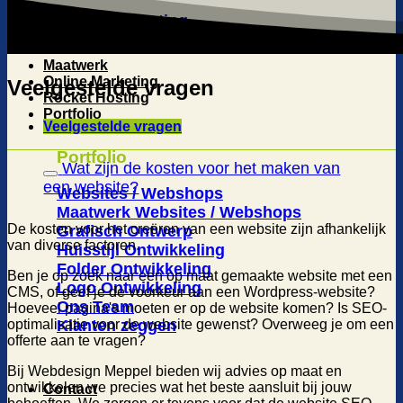
Online Marketing
Maatwerk
Online Marketing
Veelgestelde vragen
Rocket Hosting
Portfolio
Veelgestelde vragen
Portfolio
Wat zijn de kosten voor het maken van
een website?
Websites / Webshops
Maatwerk Websites / Webshops
De kosten voor het creëren van een website zijn afhankelijk
Grafisch Ontwerp
van diverse factoren.
Huisstijl Ontwikkeling
Folder Ontwikkeling
Ben je op zoek naar een op maat gemaakte website met een
Logo Ontwikkeling
CMS, of geef je de voorkeur aan een Wordpress-website?
Ons Team
Hoeveel pagina's moeten er op de website komen? Is SEO-
optimalisatie voor de website gewenst? Overweeg je om een
Klanten zeggen
offerte aan te vragen?
Bij Webdesign Meppel bieden wij advies op maat en
ontwikkelen we precies wat het beste aansluit bij jouw
Contact