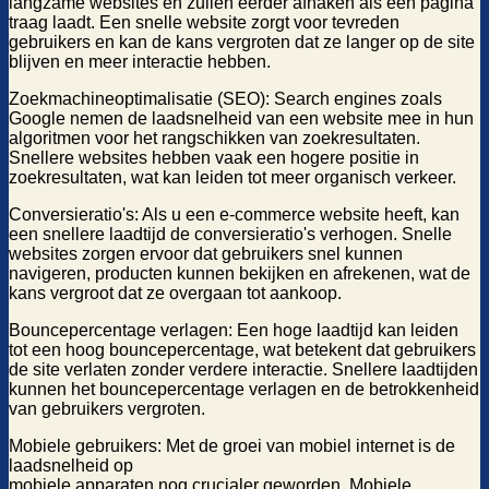
langzame websites en zullen eerder afhaken als een pagina
traag laadt. Een snelle website zorgt voor tevreden
gebruikers en kan de kans vergroten dat ze langer op de site
blijven en meer interactie hebben.
Zoekmachineoptimalisatie (SEO): Search engines zoals
Google nemen de laadsnelheid van een website mee in hun
algoritmen voor het rangschikken van zoekresultaten.
Snellere websites hebben vaak een hogere positie in
zoekresultaten, wat kan leiden tot meer organisch verkeer.
Conversieratio's: Als u een e-commerce website heeft, kan
een snellere laadtijd de conversieratio's verhogen. Snelle
websites zorgen ervoor dat gebruikers snel kunnen
navigeren, producten kunnen bekijken en afrekenen, wat de
kans vergroot dat ze overgaan tot aankoop.
Bouncepercentage verlagen: Een hoge laadtijd kan leiden
tot een hoog bouncepercentage, wat betekent dat gebruikers
de site verlaten zonder verdere interactie. Snellere laadtijden
kunnen het bouncepercentage verlagen en de betrokkenheid
van gebruikers vergroten.
Mobiele gebruikers: Met de groei van mobiel internet is de
laadsnelheid op
mobiele apparaten nog crucialer geworden. Mobiele